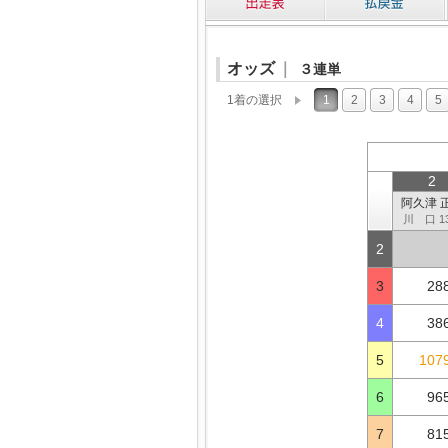
オッズ
｜
３連単
1着の選択
1
2
3
4
5
2
阿久津 
川 口 1
2
3
28
4
38
5
1079
6
96
7
81