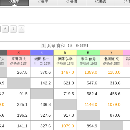
6
7
8
兵頭 寛和
【浜 松 35期】
3
4
5
6
7
正夫
原田 富夫
縫田 雅一
伊藤 弘幸
米里 信秀
北渡瀬 充
君
3期
伊勢崎 21期
川 口 19期
伊勢崎 16期
伊勢崎 19期
伊勢崎 25期
川
267.8
370.6
1467.0
1359.0
1183.0
8.9
142.2
621.9
547.6
313.6
6.2
91.5
719.5
582.4
458.6
.0
225.1
436.8
1146.0
1079.0
5.6
196.2
327.6
917.3
873.6
5.4
141.1
327.6
1079.0
894.9