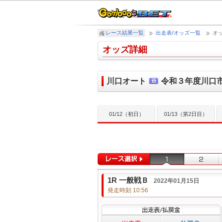
レース結果一覧
出走表/オッズ一覧
オ
オッズ詳細
川口オート
令和３年度川口
01/12（初日）
01/13（第2日目）
1R 一般戦Ｂ
2022年01月15日
発走時刻 10:56