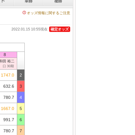
オッズ情報に関するご注意
2022.01.15 10:55現在
確定オッズ
8
和田 裕二
 口 30期
1747.0
2
632.6
3
780.7
4
1667.0
5
991.7
6
780.7
7