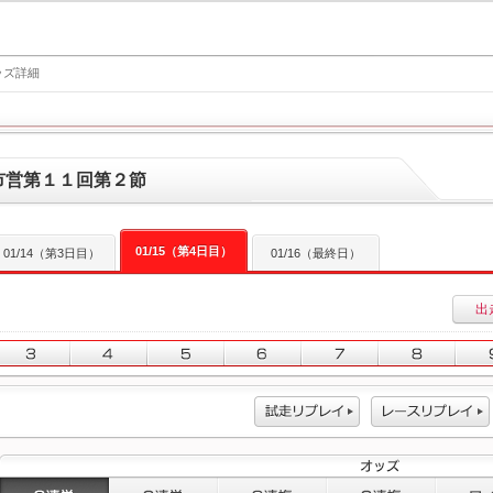
ッズ詳細
市営第１１回第２節
01/15（第4日目）
01/14（第3日目）
01/16（最終日）
出