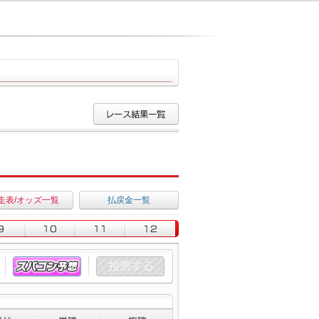
走表/オッズ一覧
払戻金一覧