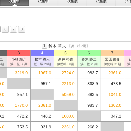
6
7
8
鈴木 章夫
【浜 松 2期】
3
4
5
6
7
二
小林 頼介
根本 将人
新井 裕貴
鈴木 静二
栗原 俊介
6期
浜 松 30期
飯 塚 28期
伊勢崎 30期
浜 松 20期
伊勢崎 31期
浜
3219.0
1967.0
2724.0
983.7
2361.0
0.0
957.1
2213.0
368.9
478.5
.0
957.1
5059.0
393.5
1041.0
.0
1770.0
2361.0
983.7
1362.0
3.2
472.2
448.2
1609.0
347.2
.0
753.5
931.9
2361.0
268.2