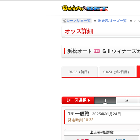
レース結果一覧
出走表/オッズ一覧
オ
オッズ詳細
浜松オート
ＧⅡウィナーズ
01/22（初日）
01/23（第2日目）
1R 一般戦
2025年01月24日
発走時刻 10:33