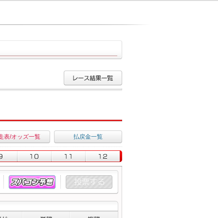
走表/オッズ一覧
払戻金一覧