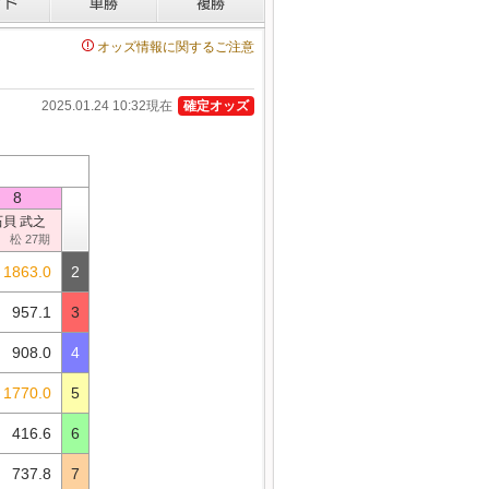
オッズ情報に関するご注意
2025.01.24 10:32現在
確定オッズ
8
石貝 武之
 松 27期
1863.0
2
957.1
3
908.0
4
1770.0
5
416.6
6
737.8
7