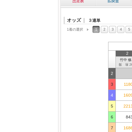
オッズ
｜
３連単
1着の選択
1
2
3
4
5
2
竹中 修
飯 塚 2
2
3
118
4
1609
5
2213
6
84
7
1686