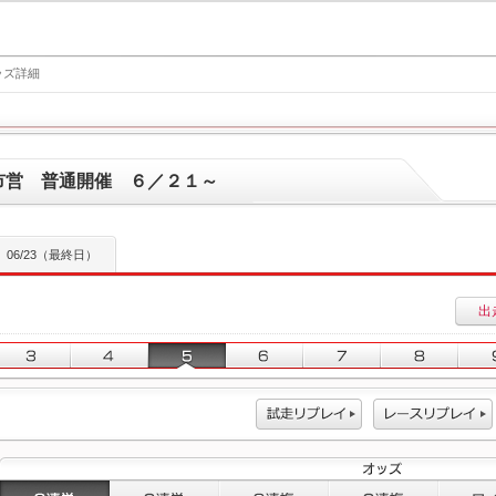
ッズ詳細
市営 普通開催 ６／２１～
06/23（最終日）
出