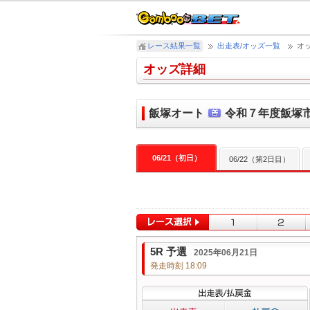
レース結果一覧
出走表/オッズ一覧
オ
オッズ詳細
飯塚オート
令和７年度飯塚
06/21（初日）
06/22（第2日目）
5R 予選
2025年06月21日
発走時刻 18:09