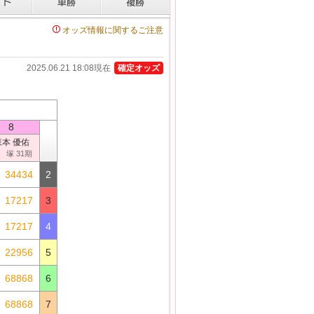
オッズ情報に関するご注意
2025.06.21 18:08現在
確定オッズ
8
森本 優佑
 塚 31期
34434
2
17217
3
17217
4
22956
5
68868
6
68868
7