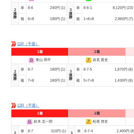
単
8-6
240円
(1)
単
8-6-1
8,120円
(23)
2
3
連
連
勝
勝
複
6=8
190円
(1)
複
1=6=8
2,960円
(7)
11R（予選）
1着
2着
青山 周平
岩見 貴史
単
8-7
180円
(1)
単
8-7-5
1,870円
(6)
2
3
連
連
勝
勝
複
7=8
180円
(1)
複
5=7=8
1,430円
(6)
12R（予選）
1着
2着
鈴木 圭一郎
松尾 啓史
単
8-7
310円
(1)
単
8-7-4
2,400円
(8
2
3