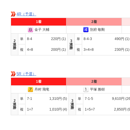
4R（予選）
1着
2着
金子 大輔
別府 敬剛
単
8-4
220円
(1)
単
8-4-3
490円
(1)
2
3
連
連
勝
勝
複
4=8
200円
(1)
複
3=4=8
230円
(1)
5R（予選）
1着
2着
丹村 飛竜
平塚 雅樹
単
7-1
1,310円
(5)
単
7-1-5
9,610円
(2
2
3
連
連
勝
勝
複
1=7
1,010円
(4)
複
1=5=7
2,850円
(