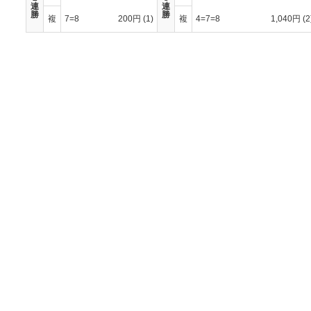
連
連
勝
勝
複
7=8
200円
(1)
複
4=7=8
1,040円
(2