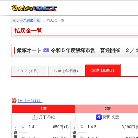
レース結果一覧
払戻金一覧
払戻金一覧
飯塚オート
令和５年度飯塚市営 普通開催 ２／
02/19（最終日）
02/17（初日）
02/18（第2日目）
1R（一般戦）
1着
2着
丹下 昂紀
野田 光宏
単
1-4
650円
(1)
単
1-4-5
3,190円
(
2
3
連
連
勝
勝