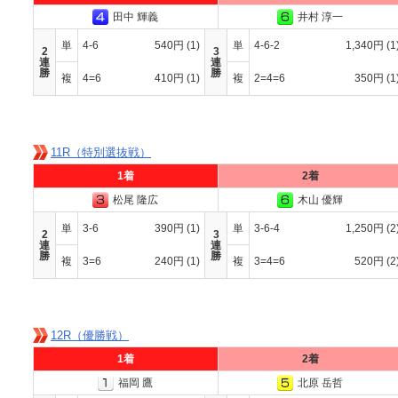
田中 輝義
井村 淳一
単
4-6
540円
(1)
単
4-6-2
1,340円
(1
2
3
連
連
勝
勝
複
4=6
410円
(1)
複
2=4=6
350円
(1
11R（特別選抜戦）
1着
2着
松尾 隆広
木山 優輝
単
3-6
390円
(1)
単
3-6-4
1,250円
(2
2
3
連
連
勝
勝
複
3=6
240円
(1)
複
3=4=6
520円
(2
12R（優勝戦）
1着
2着
福岡 鷹
北原 岳哲