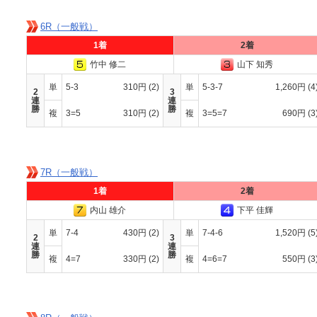
6R（一般戦）
1着
2着
竹中 修二
山下 知秀
単
5-3
310円
(2)
単
5-3-7
1,260円
(4
2
3
連
連
勝
勝
複
3=5
310円
(2)
複
3=5=7
690円
(3
7R（一般戦）
1着
2着
内山 雄介
下平 佳輝
単
7-4
430円
(2)
単
7-4-6
1,520円
(5
2
3
連
連
勝
勝
複
4=7
330円
(2)
複
4=6=7
550円
(3