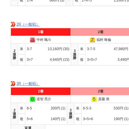
複
1=4
680円
(3)
複
1=4=5
1,260円
(
2R（一般戦）
1着
2着
中村 颯斗
福村 唯倫
単
3-7
13,160円
(30)
単
3-7-5
47,980円
2
3
連
連
勝
勝
複
3=7
4,640円
(15)
複
3=5=7
3,490
3R（一般戦）
1着
2着
道智 亮介
斎藤 努
単
6-5
200円
(1)
単
6-5-3
530円
(1)
2
3
連
連
勝
勝
複
5=6
140円
(1)
複
3=5=6
190円
(1)
返還