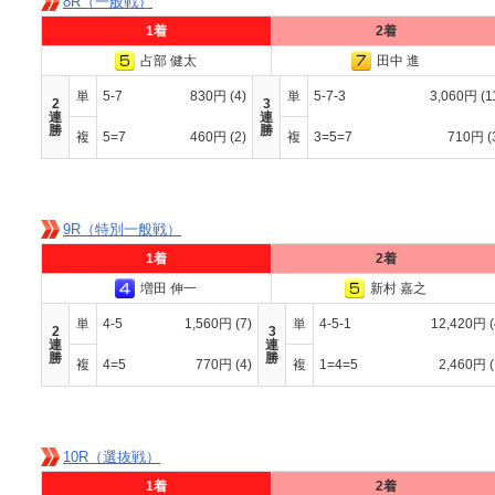
8R（一般戦）
1着
2着
占部 健太
田中 進
単
5-7
830円
(4)
単
5-7-3
3,060円
(1
2
3
連
連
勝
勝
複
5=7
460円
(2)
複
3=5=7
710円
(
9R（特別一般戦）
1着
2着
増田 伸一
新村 嘉之
単
4-5
1,560円
(7)
単
4-5-1
12,420円
2
3
連
連
勝
勝
複
4=5
770円
(4)
複
1=4=5
2,460円
10R（選抜戦）
1着
2着