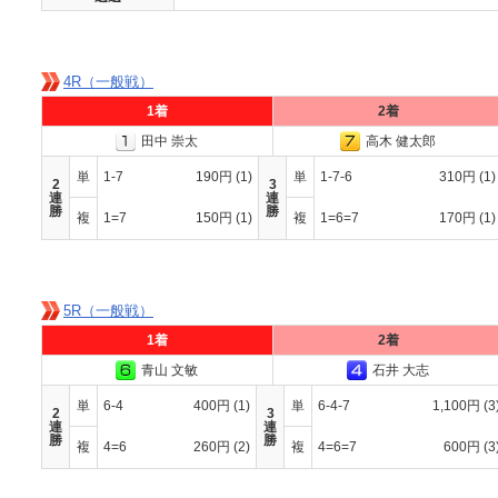
4R（一般戦）
1着
2着
田中 崇太
高木 健太郎
単
1-7
190円
(1)
単
1-7-6
310円
(1)
2
3
連
連
勝
勝
複
1=7
150円
(1)
複
1=6=7
170円
(1)
5R（一般戦）
1着
2着
青山 文敏
石井 大志
単
6-4
400円
(1)
単
6-4-7
1,100円
(3
2
3
連
連
勝
勝
複
4=6
260円
(2)
複
4=6=7
600円
(3