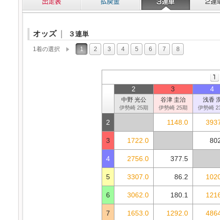
オッズ
｜
３連単
1着の選択
1
2
3
4
5
6
7
8
2
3
4
中野 光公
谷津 圭治
浅香 
伊勢崎 25期
伊勢崎 25期
伊勢崎 2
2
1148.0
3937
3
1722.0
80
4
2756.0
377.5
5
3307.0
86.2
1020
6
3062.0
180.1
1216
7
1653.0
1292.0
4864