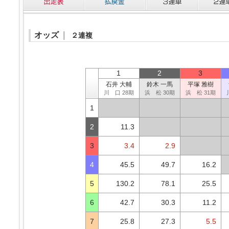
オッズ
｜
２連複
1
2
3
石井 大輔
鈴木 一馬
平塚 雅樹
川 口 28期
浜 松 30期
浜 松 31期
1
2
11.3
3
3.4
2.9
4
45.5
49.7
16.2
5
130.2
78.1
25.5
6
42.7
30.3
11.2
7
25.8
27.3
5.5