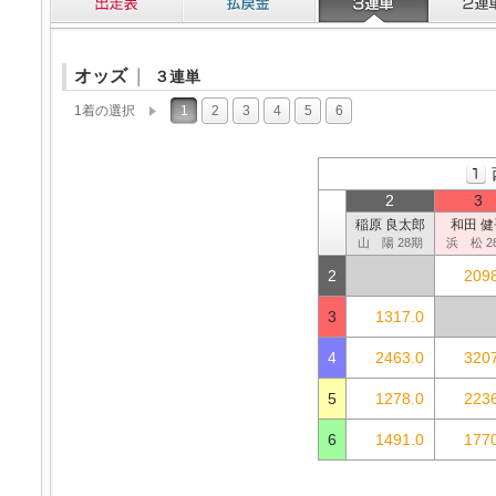
オッズ
｜
３連単
1着の選択
1
2
3
4
5
6
2
3
稲原 良太郎
和田 健
山 陽 28期
浜 松 2
2
2098
3
1317.0
4
2463.0
3207
5
1278.0
2236
6
1491.0
1770