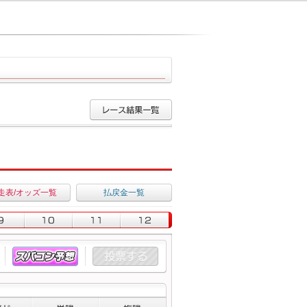
走表/オッズ一覧
払戻金一覧