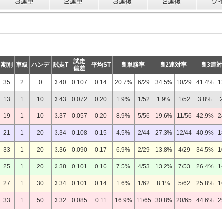
試走
期別
車級
ハンデ
試走T
平均ST
良単勝率
良2連対率
良3連
偏差
35
2
0
3.40
0.107
0.14
20.7%
6/29
34.5%
10/29
41.4%
1
13
1
10
3.43
0.072
0.20
1.9%
1/52
1.9%
1/52
3.8%
19
1
10
3.37
0.057
0.20
8.9%
5/56
19.6%
11/56
42.9%
2
21
1
20
3.34
0.108
0.15
4.5%
2/44
27.3%
12/44
40.9%
1
33
1
20
3.36
0.090
0.17
6.9%
2/29
13.8%
4/29
34.5%
1
25
1
20
3.38
0.101
0.16
7.5%
4/53
13.2%
7/53
26.4%
1
27
1
30
3.34
0.101
0.14
1.6%
1/62
8.1%
5/62
25.8%
1
33
1
50
3.32
0.085
0.11
16.9%
11/65
30.8%
20/65
44.6%
2