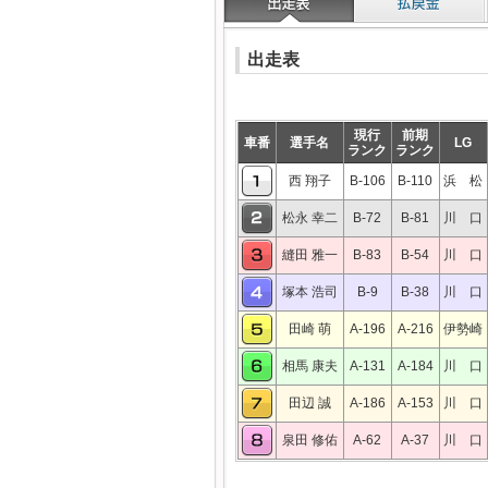
出走表
現行
前期
車番
選手名
LG
ランク
ランク
西 翔子
B-106
B-110
浜 松
松永 幸二
B-72
B-81
川 口
縫田 雅一
B-83
B-54
川 口
塚本 浩司
B-9
B-38
川 口
田崎 萌
A-196
A-216
伊勢崎
相馬 康夫
A-131
A-184
川 口
田辺 誠
A-186
A-153
川 口
泉田 修佑
A-62
A-37
川 口