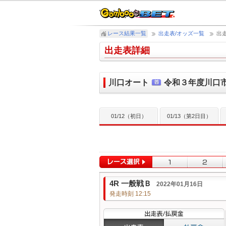
レース結果一覧
出走表/オッズ一覧
出
出走表詳細
川口オート
令和３年度川口
01/12（初日）
01/13（第2日目）
4R 一般戦Ｂ
2022年01月16日
発走時刻 12:15