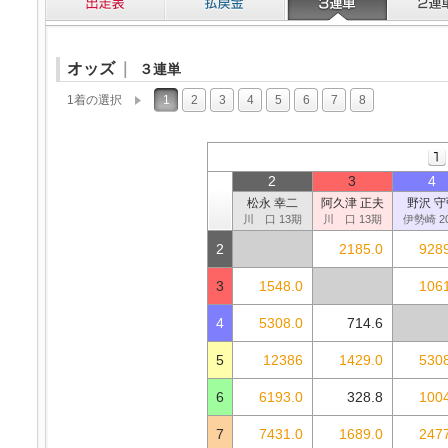
オッズ
｜
３連単
1着の選択
1
2
3
4
5
6
7
8
2
3
4
松永 幸二
阿久津 正夫
野沢 守
川 口 13期
川 口 13期
伊勢崎 2
2
2185.0
9289
3
1548.0
1061
4
5308.0
714.6
5
12386
1429.0
5308
6
6193.0
328.8
1004
7
7431.0
1689.0
2477