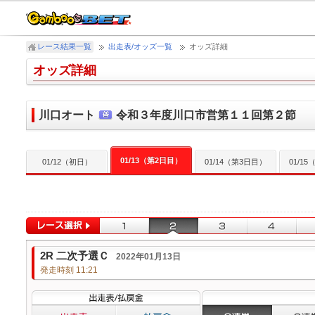
レース結果一覧
出走表/オッズ一覧
オッズ詳細
オッズ詳細
川口オート
令和３年度川口市営第１１回第２節
01/13（第2日目）
01/12（初日）
01/14（第3日目）
01/1
2R 二次予選Ｃ
2022年01月13日
発走時刻 11:21