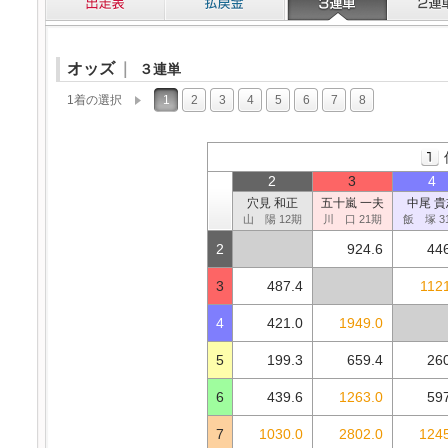
オッズ
｜
３連単
1着の選択
1
2
3
4
5
6
7
8
2
3
4
穴見 和正
五十嵐 一夫
中尾 貴
山 陽 12期
川 口 21期
飯 塚 3
2
924.6
44
3
487.4
112
4
421.0
1949.0
5
199.3
659.4
26
6
439.6
1263.0
59
7
1030.0
2802.0
1245