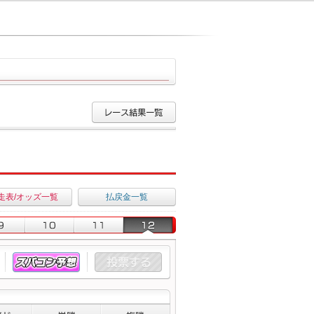
走表/オッズ一覧
払戻金一覧